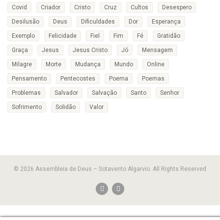
Covid
Criador
Cristo
Cruz
Cultos
Desespero
Desilusão
Deus
Dificuldades
Dor
Esperança
Exemplo
Felicidade
Fiel
Fim
Fé
Gratidão
Graça
Jesus
Jesus Cristo
Jó
Mensagem
Milagre
Morte
Mudança
Mundo
Online
Pensamento
Pentecostes
Poema
Poemas
Problemas
Salvador
Salvação
Santo
Senhor
Sofrimento
Solidão
Valor
© 2026 Assembleia de Deus – Sotavento Algarvio. All Rights Reserved