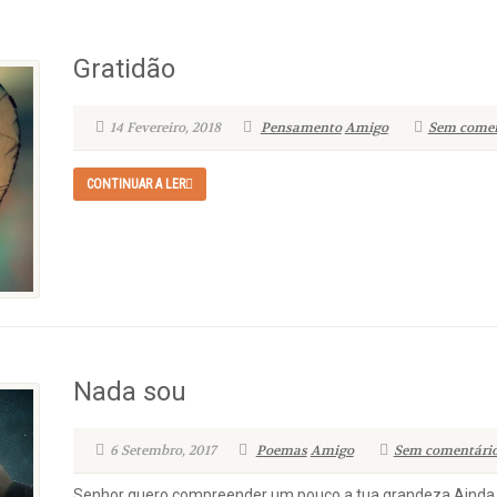
Gratidão
14 Fevereiro, 2018
Pensamento
Amigo
Sem comen
CONTINUAR A LER
Nada sou
6 Setembro, 2017
Poemas
Amigo
Sem comentário
Senhor quero compreender um pouco a tua grandeza Ainda