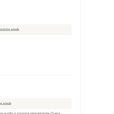
tários ainda
s ainda
 que não o consiga plenamente Quero