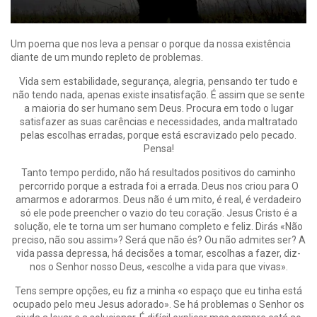
Um poema que nos leva a pensar o porque da nossa existência
diante de um mundo repleto de problemas.
Vida sem estabilidade, segurança, alegria, pensando ter tudo e
não tendo nada, apenas existe insatisfação. É assim que se sente
a maioria do ser humano sem Deus. Procura em todo o lugar
satisfazer as suas carências e necessidades, anda maltratado
pelas escolhas erradas, porque está escravizado pelo pecado.
Pensa!
Tanto tempo perdido, não há resultados positivos do caminho
percorrido porque a estrada foi a errada. Deus nos criou para O
amarmos e adorarmos. Deus não é um mito, é real, é verdadeiro
só ele pode preencher o vazio do teu coração. Jesus Cristo é a
solução, ele te torna um ser humano completo e feliz. Dirás «Não
preciso, não sou assim»? Será que não és? Ou não admites ser? A
vida passa depressa, há decisões a tomar, escolhas a fazer, diz-
nos o Senhor nosso Deus, «escolhe a vida para que vivas».
Tens sempre opções, eu fiz a minha «o espaço que eu tinha está
ocupado pelo meu Jesus adorado». Se há problemas o Senhor os