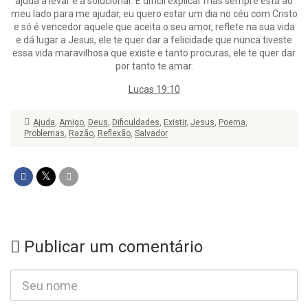
ajuda a levar e a solucionar. É difícil explicar mas sempre está ao
meu lado para me ajudar, eu quero estar um dia no céu com Cristo
e só é vencedor aquele que aceita o seu amor, reflete na sua vida
e dá lugar a Jesus, ele te quer dar a felicidade que nunca tiveste
essa vida maravilhosa que existe e tanto procuras, ele te quer dar
por tanto te amar.
Lucas 19:10
Ajuda
,
Amigo
,
Deus
,
Dificuldades
,
Existir
,
Jesus
,
Poema
,
Problemas
,
Razão
,
Reflexão
,
Salvador
Publicar um comentário