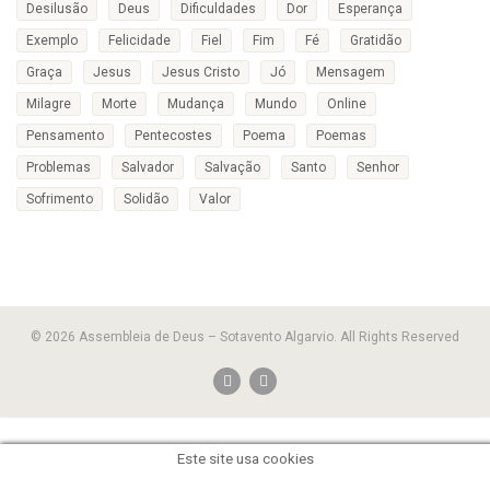
Desilusão
Deus
Dificuldades
Dor
Esperança
Exemplo
Felicidade
Fiel
Fim
Fé
Gratidão
Graça
Jesus
Jesus Cristo
Jó
Mensagem
Milagre
Morte
Mudança
Mundo
Online
Pensamento
Pentecostes
Poema
Poemas
Problemas
Salvador
Salvação
Santo
Senhor
Sofrimento
Solidão
Valor
© 2026 Assembleia de Deus – Sotavento Algarvio. All Rights Reserved
Este site usa cookies