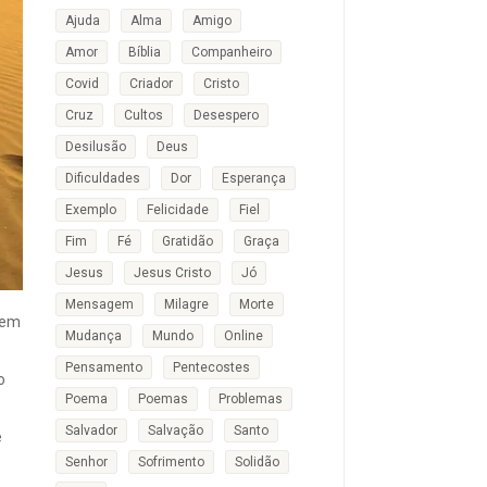
Ajuda
Alma
Amigo
Amor
Bíblia
Companheiro
Covid
Criador
Cristo
Cruz
Cultos
Desespero
Desilusão
Deus
Dificuldades
Dor
Esperança
Exemplo
Felicidade
Fiel
Fim
Fé
Gratidão
Graça
Jesus
Jesus Cristo
Jó
Mensagem
Milagre
Morte
gem
Mudança
Mundo
Online
Pensamento
Pentecostes
o
Poema
Poemas
Problemas
Salvador
Salvação
Santo
e
Senhor
Sofrimento
Solidão