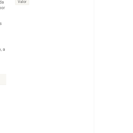
ida
Valor
por
s
, a