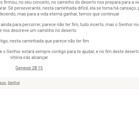
os firmou, no seu conceito, no caminho do deserto nos prepara para a v
arar. Sê perseverante, nesta caminhada difícil, ela se torna há cansaço, 
lecendo, mas para a vida eterna ganhar, temos que continuar.
ainda para percorrer, parece não ter fim, tudo incerto, mas o Senhor no
e nos descreve um caminho no deserto.
tigo, nesta caminhada que parece não ter fim.
 o Senhor estará sempre contigo para te ajudar, e no fim deste deserto
vitória irás alcançar
Genesis 28:15
sus
,
Senhor